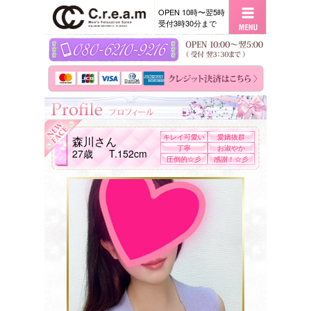
OPEN 10時〜翌5時
受付3時30分まで
キレイ可愛い
愛嬌抜群
森川さん
丁寧
系
お淑やか
27歳
T.152cm
圧倒的☆彡
感謝！☆彡