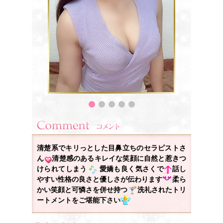
清楚系でキリっとした目鼻立ちのセラピストさ
ん
清楚感のあるキレイな笑顔に自然と惹きつ
けられてしまう
愛嬌も良く気さくで
話し
やすい性格の良さと優しさが伝わります
柔ら
かい笑顔と可憐さを併せ持つ
洗礼されたトリ
ートメントをご堪能下さい