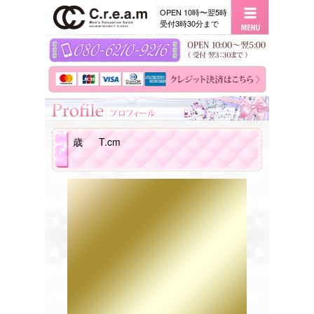
OPEN 10時〜翌5時
受付3時30分まで
歳
T.cm