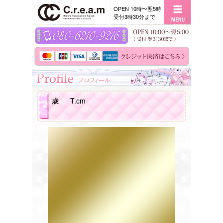
OPEN 10時〜翌5時
受付3時30分まで
歳
T.cm