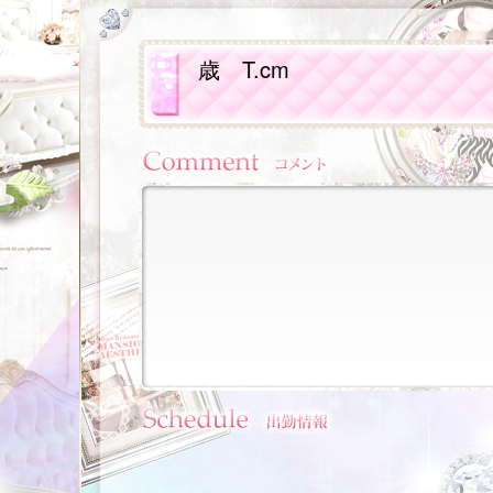
歳
T.cm