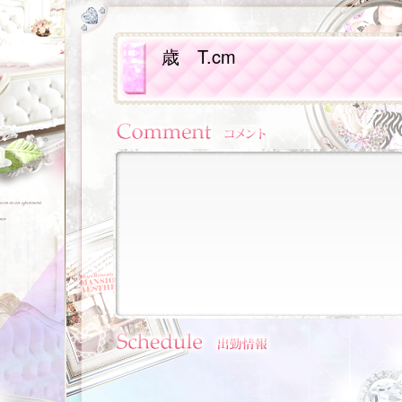
歳
T.cm