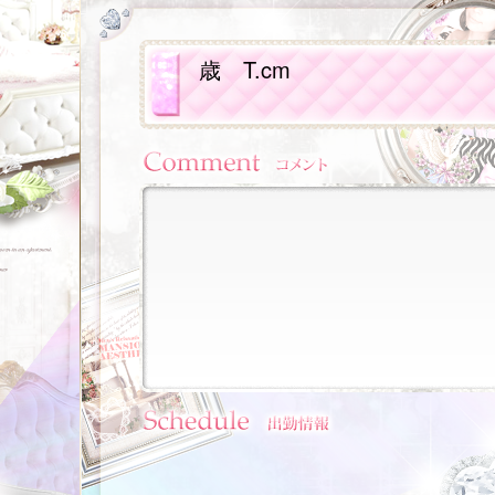
歳
T.cm