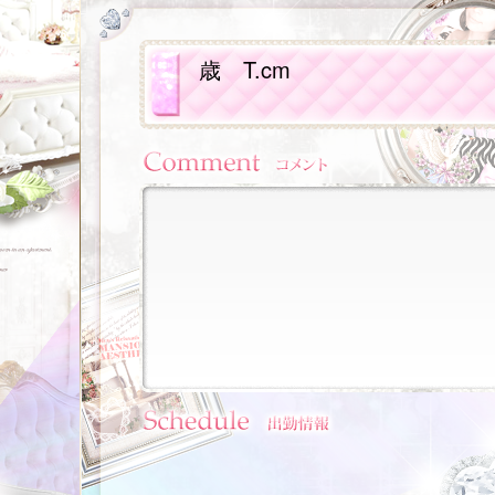
歳
T.cm