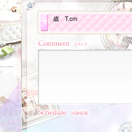
歳
T.cm